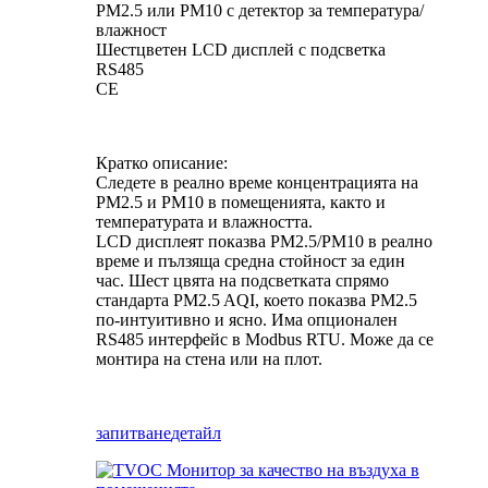
PM2.5 или PM10 с детектор за температура/
влажност
Шестцветен LCD дисплей с подсветка
RS485
CE
Кратко описание:
Следете в реално време концентрацията на
PM2.5 и PM10 в помещенията, както и
температурата и влажността.
LCD дисплеят показва PM2.5/PM10 в реално
време и пълзяща средна стойност за един
час. Шест цвята на подсветката спрямо
стандарта PM2.5 AQI, което показва PM2.5
по-интуитивно и ясно. Има опционален
RS485 интерфейс в Modbus RTU. Може да се
монтира на стена или на плот.
запитване
детайл