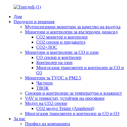
Дом
Продукти и решения
Мултисензорни монитори за качество на въздуха
Монитори и контролери за въглероден диоксид
CO2 монитор и контролер
CO2 сензор и предавател
CO2+ЛОС
Монитори и контролери за CO и озон
CO сензор и контролер
Контролер на озон
Многогазов трансмитер и контролер за CO и
O3
Монитори за TVOC и PM2.5
Частици
ТВОК
Сензори и контролери за температура и влажност
VAV и термостат, устойчив на оросяване
Модул на CO2 сензор
CO2 модул Telaire (Amphenol)
Многогазов трансмитер и контролер за CO и O3
За нас
Профил на компанията