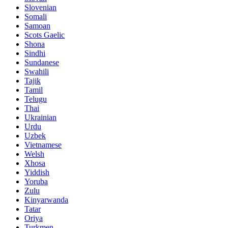
Slovenian
Somali
Samoan
Scots Gaelic
Shona
Sindhi
Sundanese
Swahili
Tajik
Tamil
Telugu
Thai
Ukrainian
Urdu
Uzbek
Vietnamese
Welsh
Xhosa
Yiddish
Yoruba
Zulu
Kinyarwanda
Tatar
Oriya
Turkmen