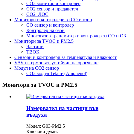
CO2 монитор и контролер
CO2 сензор и предавател
CO2+ЛОС
Монитори и контролери за CO и озон
CO сензор и контролер
Контролер на озон
Многогазов трансмитер и контролер за CO и O3
Монитори за TVOC и PM2.5
Частици
ТВОК
Сензори и контролери за температура и влажност
VAV и термостат, устойчив на оросяване
Модул на CO2 сензор
CO2 модул Telaire (Amphenol)
Монитори за TVOC и PM2.5
Измервател на частици във
въздуха
Модел: G03-PM2.5
Ключови думи: