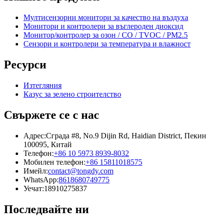
Мултисензорни монитори за качество на въздуха
Монитори и контролери за въглероден диоксид
Монитор/контролер за озон / CO / TVOC / PM2.5
Сензори и контролери за температура и влажност
Ресурси
Изтегляния
Казус за зелено строителство
Свържете се с нас
Адрес:
Сграда #8, No.9 Dijin Rd, Haidian District, Пекин
100095, Китай
Телефон:
+86 10 5973 8939-8032
Мобилен телефон:
+86 15811018575
Имейл:
contact@tongdy.com
WhatsApp:
8618680749775
Уечат:
18910275837
Последвайте ни