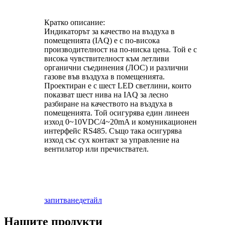
Кратко описание:
Индикаторът за качество на въздуха в
помещенията (IAQ) е с по-висока
производителност на по-ниска цена. Той е с
висока чувствителност към летливи
органични съединения (ЛОС) и различни
газове във въздуха в помещенията.
Проектиран е с шест LED светлини, които
показват шест нива на IAQ за лесно
разбиране на качеството на въздуха в
помещенията. Той осигурява един линеен
изход 0~10VDC/4~20mA и комуникационен
интерфейс RS485. Също така осигурява
изход със сух контакт за управление на
вентилатор или пречиствател.
запитване
детайл
Нашите продукти