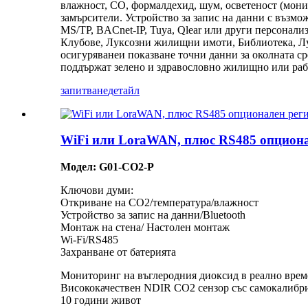
влажност, CO, формалдехид, шум, осветеност (монит
замърсители. Устройство за запис на данни с въз
MS/TP, BACnet-IP, Tuya, Qlear или други персонал
Клубове, Луксозни жилищни имоти, Библиотека, Л
осигуряване
и показване
точни данни за околната ср
поддържат
зелено и здравословно
жилищно или раб
запитване
детайл
WiFi или LoraWAN, плюс RS485 опциона
Модел: G01-CO2-P
Ключови думи:
Откриване на CO2/температура/влажност
Устройство за запис на данни/Bluetooth
Монтаж на стена/ Настолен монтаж
Wi-Fi/RS485
Захранване от батерията
Мониторинг на въглеродния диоксид в реално врем
Висококачествен NDIR CO2 сензор със самокалибри
10 години живот