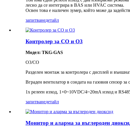
лесно да се интегрира в BAS или HVAC система.
Освен това е наличен зумер, който може да задейст
запитване
детайл
Контролер за CO и O3
Модел: TKG-GAS
O3/CO
Разделен монтаж за контролера с дисплей и външнат
Вграден вентилатор в сондата на газовия сензор за
1x релеен изход, 1×0~10VDC/4~20mA изход и RS48
запитване
детайл
Монитор и аларма за въглероден диокси