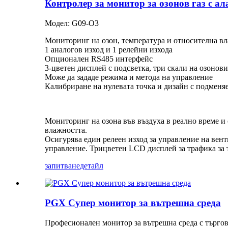
Контролер за монитор за озонов газ с а
Модел: G09-O3
Мониторинг на озон, температура и относителна в
1 аналогов изход и 1 релейни изхода
Опционален RS485 интерфейс
3-цветен дисплей с подсветка, три скали на озонови
Може да зададе режима и метода на управление
Калибриране на нулевата точка и дизайн с подменя
Мониторинг на озона във въздуха в реално време и
влажността.
Осигурява един релеен изход за управление на вент
управление. Трицветен LCD дисплей за трафика за т
запитване
детайл
PGX Супер монитор за вътрешна среда
Професионален монитор за вътрешна среда с търгов