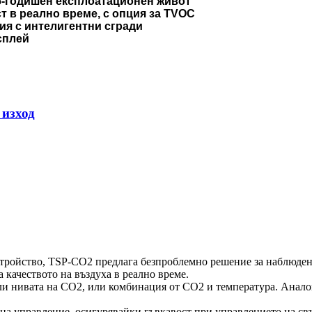
5-годишен експлоатационен живот
т в реално време, с опция за TVOC
ия с интелигентни сгради
сплей
 изход
тройство, TSP-CO2 предлага безпроблемно решение за наблюдени
 качеството на въздуха в реално време.
ли нивата на CO2, или комбинация от CO2 и температура. Аналог
 на управление, осигурявайки гъвкавост при управлението на св