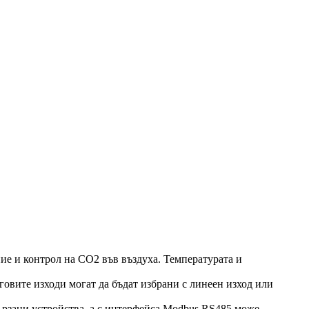
е и контрол на CO2 във въздуха. Температурата и
овите изходи могат да бъдат избрани с линеен изход или
ързани устройства, а с интерфейса Modbus RS485 може