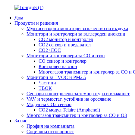
Дом
Продукти и решения
Мултисензорни монитори за качество на въздуха
Монитори и контролери за въглероден диоксид
CO2 монитор и контролер
CO2 сензор и предавател
CO2+ЛОС
Монитори и контролери за CO и озон
CO сензор и контролер
Контролер на озон
Многогазов трансмитер и контролер за CO и 
Монитори за TVOC и PM2.5
Частици
ТВОК
Сензори и контролери за температура и влажност
VAV и термостат, устойчив на оросяване
Модул на CO2 сензор
CO2 модул Telaire (Amphenol)
Многогазов трансмитер и контролер за CO и O3
За нас
Профил на компанията
Социална отговорност