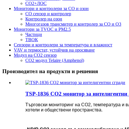
CO2+ЛОС
Монитори и контролери за CO и озон
CO сензор и контролер
Контролер на озон
Многогазов трансмитер и контролер за CO и O3
Монитори за TVOC и PM2.5
Частици
ТВОК
Сензори и контролери за температура и влажност
VAV и термостат, устойчив на оросяване
Модул на CO2 сензор
CO2 модул Telaire (Amphenol)
Производител на продукти и решения
TSP-1836 CO2 монитор за интелигентни 
Търговски мониторинг на CO2, температура и в
хотели и обществени пространства.