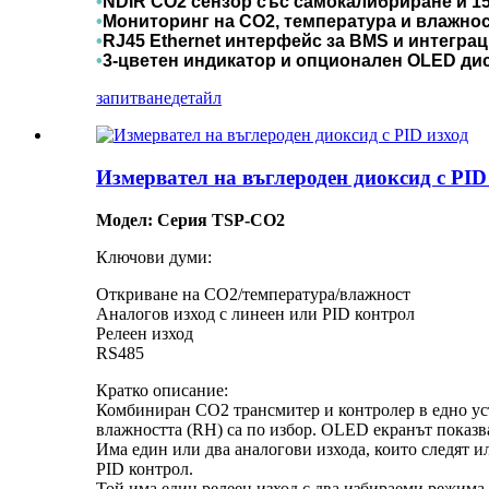
•
NDIR CO2 сензор със самокалибриране и 1
•
Мониторинг на CO2, температура и влажнос
•
RJ45 Ethernet интерфейс за BMS и интеграц
•
3-цветен индикатор и опционален OLED ди
запитване
детайл
Измервател на въглероден диоксид с PID
Модел: Серия TSP-CO2
Ключови думи:
Откриване на CO2/температура/влажност
Аналогов изход с линеен или PID контрол
Релеен изход
RS485
Кратко описание:
Комбиниран CO2 трансмитер и контролер в едно ус
влажността (RH) са по избор. OLED екранът показва
Има един или два аналогови изхода, които следят и
PID контрол.
Той има един релеен изход с два избираеми режима