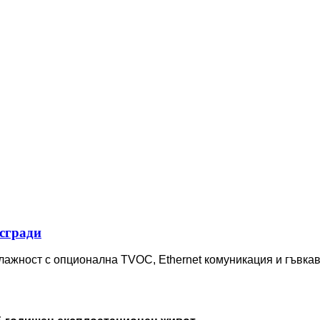
сгради
лажност с опционална TVOC, Ethernet комуникация и гъвка