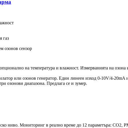
ларма
лажност
я газ
ем озонов сензор
 опционално на температура и влажност. Измерванията на озона 
илатор или озонов генератор. Един линеен изход 0-10V/4-20mA и
ри озонови диапазона. Предлага се и зумер.
ско ниво. Мониторинг в реално време до 12 параметъра: CO2, P