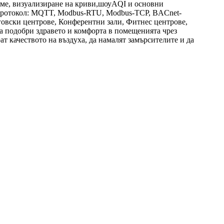
ме, визуализиране на криви,
шоу
AQI и основни
н протокол: MQTT, Modbus-RTU, Modbus-TCP, BACnet-
говски центрове, Конферентни зали, Фитнес центрове,
а подобри здравето и комфорта в помещенията чрез
т качеството на въздуха, да намалят замърсителите и да