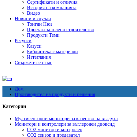
Сертификати и отличия
История на компанията
Видео
Новини и случаи
Тонгди Нюз
Проекти за зелено строителство
Продукти Теми
Ресурси
Казуси
Библиотека с материали
Изтегляния
Свържете се с нас
Дом
Производител на продукти и решения
Категории
Мултисензорни монитори за качество на въздуха
Монитори и контролери за въглероден диоксид
CO2 монитор и контролер
CO2 сензор и предавател