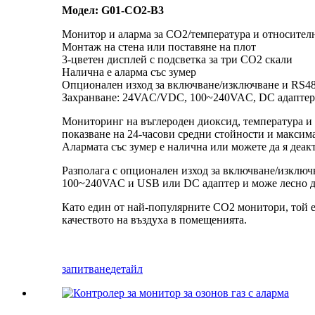
Модел: G01-CO2-B3
Монитор и аларма за CO2/температура и относител
Монтаж на стена или поставяне на плот
3-цветен дисплей с подсветка за три CO2 скали
Налична е аларма със зумер
Опционален изход за включване/изключване и RS4
Захранване: 24VAC/VDC, 100~240VAC, DC адаптер
Мониторинг на въглероден диоксид, температура и 
показване на 24-часови средни стойности и максим
Алармата със зумер е налична или можете да я деакт
Разполага с опционален изход за включване/изклю
100~240VAC и USB или DC адаптер и може лесно да 
Като един от най-популярните CO2 монитори, той е 
качеството на въздуха в помещенията.
запитване
детайл