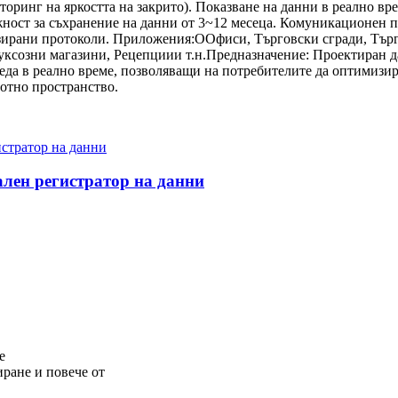
оринг на яркостта на закрито). Показване на данни в реално вре
можност за съхранение на данни от 3~12 месеца. Комуникационе
изирани протоколи. Приложения:
O
Офиси, Търговски сгради, Тър
уксозни магазини, Рецепции
и т.н.
Предназначение: Проектиран д
еда в реално време, позволяващи на потребителите да оптимизира
отно пространство.
лен регистратор на данни
е
ране и повече от