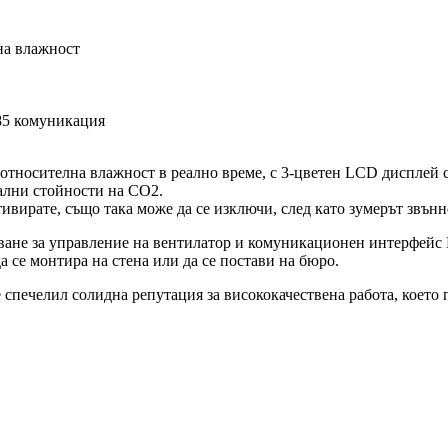
на влажност
85 комуникация
относителна влажност в реално време, с 3-цветен LCD дисплей с
ални стойности на CO2.
ивирате, също така може да се изключи, след като зумерът звънн
чване за управление на вентилатор и комуникационен интерфей
се монтира на стена или да се постави на бюро.
спечелил солидна репутация за висококачествена работа, което 