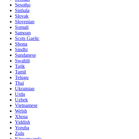
Sesotho
Sinhala
Slovak
Slovenian
Somali
Samoan
Scots Gaelic
Shona
Sindhi
Sundanese
Swahili
Tajik
Tamil
Telugu
Thai
Ukrainian
Urdu
Uzbek
Vietnamese
Welsh
Xhosa
Yiddish
Yoruba
Zulu
Kinyarwanda