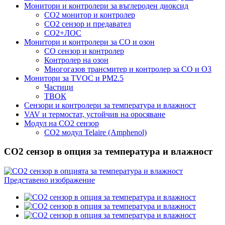
Монитори и контролери за въглероден диоксид
CO2 монитор и контролер
CO2 сензор и предавател
CO2+ЛОС
Монитори и контролери за CO и озон
CO сензор и контролер
Контролер на озон
Многогазов трансмитер и контролер за CO и O3
Монитори за TVOC и PM2.5
Частици
ТВОК
Сензори и контролери за температура и влажност
VAV и термостат, устойчив на оросяване
Модул на CO2 сензор
CO2 модул Telaire (Amphenol)
CO2 сензор в опция за температура и влажност