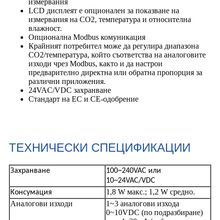
измервания
LCD дисплеят е опционален за показване на
измервания на CO2, температура и относителна
влажност.
Опционална Modbus комуникация
Крайният потребител може да регулира диапазона
CO2/температура, който съответства на аналоговите
изходи чрез Modbus, както и да настрои
предварително директна или обратна пропорция за
различни приложения.
24VAC/VDC захранване
Стандарт на ЕС и CE-одобрение
ТЕХНИЧЕСКИ СПЕЦИФИКАЦИИ
Захранване
100~240VAC или
10~24VAC/VDC
1,8 W макс.; 1,2 W средно.
Консумация
Аналогови изходи
1~3 аналогови изхода
0~10VDC (по подразбиране)