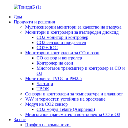
Дом
Продукти и решения
Мултисензорни монитори за качество на въздуха
Монитори и контролери за въглероден диоксид
CO2 монитор и контролер
CO2 сензор и предавател
CO2+ЛОС
Монитори и контролери за CO и озон
CO сензор и контролер
Контролер на озон
Многогазов трансмитер и контролер за CO и
O3
Монитори за TVOC и PM2.5
Частици
ТВОК
Сензори и контролери за температура и влажност
VAV и термостат, устойчив на оросяване
Модул на CO2 сензор
CO2 модул Telaire (Amphenol)
Многогазов трансмитер и контролер за CO и O3
За нас
Профил на компанията