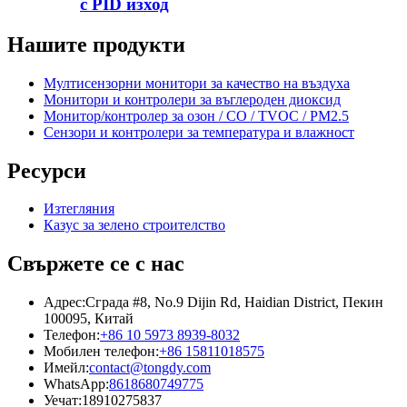
с PID изход
Нашите продукти
Мултисензорни монитори за качество на въздуха
Монитори и контролери за въглероден диоксид
Монитор/контролер за озон / CO / TVOC / PM2.5
Сензори и контролери за температура и влажност
Ресурси
Изтегляния
Казус за зелено строителство
Свържете се с нас
Адрес:
Сграда #8, No.9 Dijin Rd, Haidian District, Пекин
100095, Китай
Телефон:
+86 10 5973 8939-8032
Мобилен телефон:
+86 15811018575
Имейл:
contact@tongdy.com
WhatsApp:
8618680749775
Уечат:
18910275837