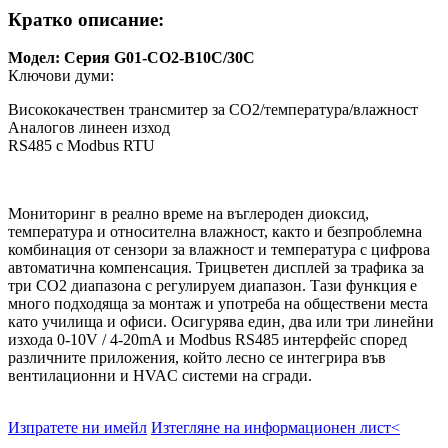
Кратко описание:
Модел: Серия G01-CO2-B10C/30C
Ключови думи:
Висококачествен трансмитер за CO2/температура/влажност
Аналогов линеен изход
RS485 с Modbus RTU
Мониторинг в реално време на въглероден диоксид,
температура и относителна влажност, както и безпроблемна
комбинация от сензори за влажност и температура с цифрова
автоматична компенсация. Трицветен дисплей за трафика за
три CO2 диапазона с регулируем диапазон. Тази функция е
много подходяща за монтаж и употреба на обществени места
като училища и офиси. Осигурява един, два или три линейни
изхода 0-10V / 4-20mA и Modbus RS485 интерфейс според
различните приложения, който лесно се интегрира във
вентилационни и HVAC системи на сгради.
Изпратете ни имейл
Изтегляне на информационен лист<