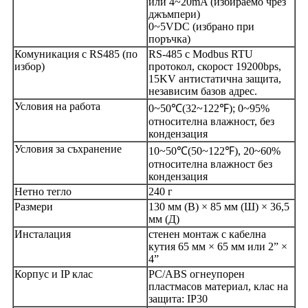
или 4~20mA (избираемо чрез
джъмпери)
0~5VDC (избрано при
поръчка)
Комуникация с RS485 (по
RS-485 с Modbus RTU
избор)
протокол, скорост 19200bps,
15KV антистатична защита,
независим базов адрес.
Условия на работа
0~50℃(32~122℉); 0~95%
относителна влажност, без
кондензация
Условия за съхранение
10~50℃(50~122℉), 20~60%
относителна влажност без
кондензация
Нетно тегло
240 г
Размери
130 мм (В) × 85 мм (Ш) × 36,5
мм (Д)
Инсталация
стенен монтаж с кабелна
кутия 65 мм × 65 мм или 2” ×
4”
Корпус и IP клас
PC/ABS огнеупорен
пластмасов материал, клас на
защита: IP30